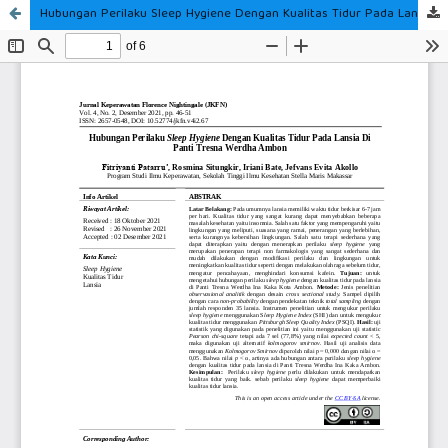
Hubungan Perilaku Sleep Hygiene Dengan Kualitas Tidur Pada Lansia Di Panti Tresna Werdha Ambon