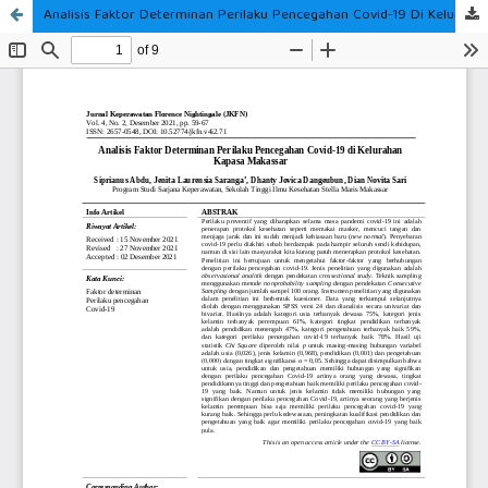
Analisis Faktor Determinan Perilaku Pencegahan Covid-19 Di Kelurahan Kapasa Makassar