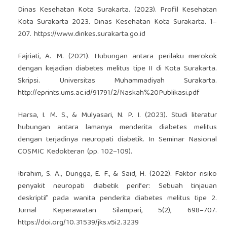
Dinas Kesehatan Kota Surakarta. (2023). Profil Kesehatan
Kota Surakarta 2023. Dinas Kesehatan Kota Surakarta. 1–
207.
https://www.dinkes.surakarta.go.id
Fajriati, A. M. (2021). Hubungan antara perilaku merokok
dengan kejadian diabetes melitus tipe II di Kota Surakarta.
Skripsi. Universitas Muhammadiyah Surakarta.
http://eprints.ums.ac.id/91791/2/Naskah%20Publikasi.pdf
Harsa, I. M. S., & Mulyasari, N. P. I. (2023). Studi literatur
hubungan antara lamanya menderita diabetes melitus
dengan terjadinya neuropati diabetik. In Seminar Nasional
COSMIC Kedokteran (pp. 102–109).
Ibrahim, S. A., Dungga, E. F., & Said, H. (2022). Faktor risiko
penyakit neuropati diabetik perifer: Sebuah tinjauan
deskriptif pada wanita penderita diabetes melitus tipe 2.
Jurnal Keperawatan Silampari, 5(2), 698–707.
https://doi.org/10.31539/jks.v5i2.3239