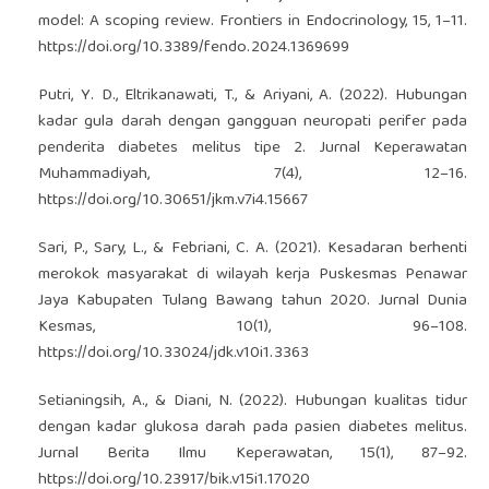
model: A scoping review. Frontiers in Endocrinology, 15, 1–11.
https://doi.org/10.3389/fendo.2024.1369699
Putri, Y. D., Eltrikanawati, T., & Ariyani, A. (2022). Hubungan
kadar gula darah dengan gangguan neuropati perifer pada
penderita diabetes melitus tipe 2. Jurnal Keperawatan
Muhammadiyah, 7(4), 12–16.
https://doi.org/10.30651/jkm.v7i4.15667
Sari, P., Sary, L., & Febriani, C. A. (2021). Kesadaran berhenti
merokok masyarakat di wilayah kerja Puskesmas Penawar
Jaya Kabupaten Tulang Bawang tahun 2020. Jurnal Dunia
Kesmas, 10(1), 96–108.
https://doi.org/10.33024/jdk.v10i1.3363
Setianingsih, A., & Diani, N. (2022). Hubungan kualitas tidur
dengan kadar glukosa darah pada pasien diabetes melitus.
Jurnal Berita Ilmu Keperawatan, 15(1), 87–92.
https://doi.org/10.23917/bik.v15i1.17020