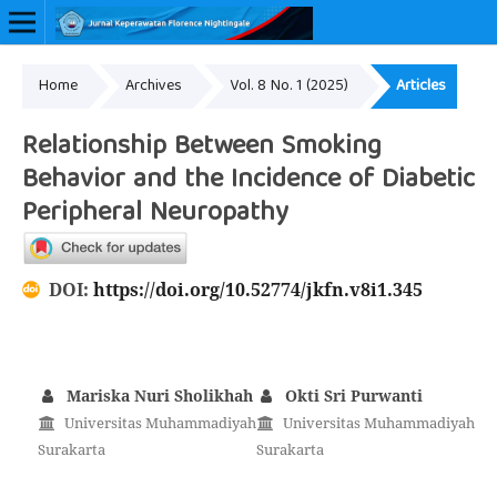
Home
Archives
Vol. 8 No. 1 (2025)
Articles
Online ISSN: 2657-0548
Relationship Between Smoking
Behavior and the Incidence of Diabetic
Peripheral Neuropathy
DOI:
https://doi.org/10.52774/jkfn.v8i1.345
Mariska Nuri Sholikhah
Okti Sri Purwanti
Universitas Muhammadiyah
Universitas Muhammadiyah
Surakarta
Surakarta