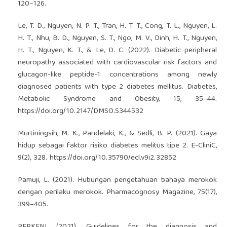
120–126.
Le, T. D., Nguyen, N. P. T., Tran, H. T. T., Cong, T. L., Nguyen, L.
H. T., Nhu, B. D., Nguyen, S. T., Ngo, M. V., Dinh, H. T., Nguyen,
H. T., Nguyen, K. T., & Le, D. C. (2022). Diabetic peripheral
neuropathy associated with cardiovascular risk factors and
glucagon-like peptide-1 concentrations among newly
diagnosed patients with type 2 diabetes mellitus. Diabetes,
Metabolic Syndrome and Obesity, 15, 35–44.
https://doi.org/10.2147/DMSO.S344532
Murtiningsih, M. K., Pandelaki, K., & Sedli, B. P. (2021). Gaya
hidup sebagai faktor risiko diabetes melitus tipe 2. E-CliniC,
9(2), 328.
https://doi.org/10.35790/ecl.v9i2.32852
Pamuji, L. (2021). Hubungan pengetahuan bahaya merokok
dengan perilaku merokok. Pharmacognosy Magazine, 75(17),
399–405.
PERKENI. (2021). Guidelines for the diagnosis and