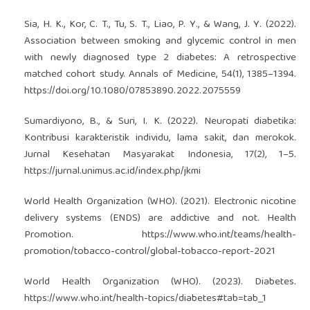
Sia, H. K., Kor, C. T., Tu, S. T., Liao, P. Y., & Wang, J. Y. (2022).
Association between smoking and glycemic control in men
with newly diagnosed type 2 diabetes: A retrospective
matched cohort study. Annals of Medicine, 54(1), 1385–1394.
https://doi.org/10.1080/07853890.2022.2075559
Sumardiyono, B., & Suri, I. K. (2022). Neuropati diabetika:
Kontribusi karakteristik individu, lama sakit, dan merokok.
Jurnal Kesehatan Masyarakat Indonesia, 17(2), 1–5.
https://jurnal.unimus.ac.id/index.php/jkmi
World Health Organization (WHO). (2021). Electronic nicotine
delivery systems (ENDS) are addictive and not. Health
Promotion.
https://www.who.int/teams/health-
promotion/tobacco-control/global-tobacco-report-2021
World Health Organization (WHO). (2023). Diabetes.
https://www.who.int/health-topics/diabetes#tab=tab_1