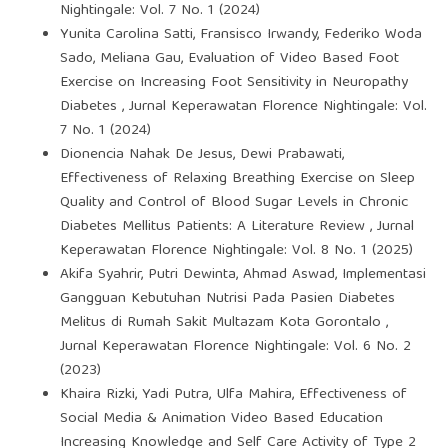
Nightingale: Vol. 7 No. 1 (2024)
Yunita Carolina Satti, Fransisco Irwandy, Federiko Woda
Sado, Meliana Gau,
Evaluation of Video Based Foot
Exercise on Increasing Foot Sensitivity in Neuropathy
Diabetes
,
Jurnal Keperawatan Florence Nightingale: Vol.
7 No. 1 (2024)
Dionencia Nahak De Jesus, Dewi Prabawati,
Effectiveness of Relaxing Breathing Exercise on Sleep
Quality and Control of Blood Sugar Levels in Chronic
Diabetes Mellitus Patients: A Literature Review
,
Jurnal
Keperawatan Florence Nightingale: Vol. 8 No. 1 (2025)
Akifa Syahrir, Putri Dewinta, Ahmad Aswad,
Implementasi
Gangguan Kebutuhan Nutrisi Pada Pasien Diabetes
Melitus di Rumah Sakit Multazam Kota Gorontalo
,
Jurnal Keperawatan Florence Nightingale: Vol. 6 No. 2
(2023)
Khaira Rizki, Yadi Putra, Ulfa Mahira,
Effectiveness of
Social Media & Animation Video Based Education
Increasing Knowledge and Self Care Activity of Type 2