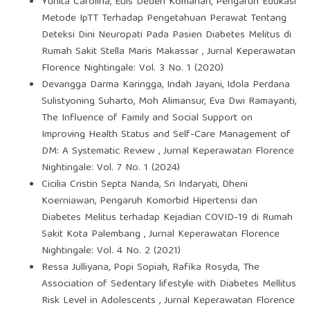
Yunita Carolina, Euis Dedeh Komariah,
Pengaruh Edukasi
Metode IpTT Terhadap Pengetahuan Perawat Tentang
Deteksi Dini Neuropati Pada Pasien Diabetes Melitus di
Rumah Sakit Stella Maris Makassar
,
Jurnal Keperawatan
Florence Nightingale: Vol. 3 No. 1 (2020)
Devangga Darma Karingga, Indah Jayani, Idola Perdana
Sulistyoning Suharto, Moh Alimansur, Eva Dwi Ramayanti,
The Influence of Family and Social Support on
Improving Health Status and Self-Care Management of
DM: A Systematic Review
,
Jurnal Keperawatan Florence
Nightingale: Vol. 7 No. 1 (2024)
Cicilia Cristin Septa Nanda, Sri Indaryati, Dheni
Koerniawan,
Pengaruh Komorbid Hipertensi dan
Diabetes Melitus terhadap Kejadian COVID-19 di Rumah
Sakit Kota Palembang
,
Jurnal Keperawatan Florence
Nightingale: Vol. 4 No. 2 (2021)
Ressa Julliyana, Popi Sopiah, Rafika Rosyda,
The
Association of Sedentary lifestyle with Diabetes Mellitus
Risk Level in Adolescents
,
Jurnal Keperawatan Florence