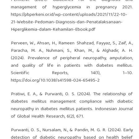
management of hyperglycemia in pregnancy 2021.
https://pbperkeni.or.id/wp-content/uploads/2021/11/22-10-
21-Website-Pedoman-Diagnosis-dan-Penatalaksanaan-
Hiperglikemia-dalam-Kehamilan-Ebook.pdf
Perveen, W., Ahsan, H., Rameen Shahzad, Fayyaz, S., Zaif, A.,
Paracha, M. A., Nuhmani, S., Khan, M., & Alghadir, A. H.
(2024). Prevalence of peripheral neuropathy, amputation,
and quality of life in patients with diabetes mellitus.
Scientific Reports, 14(1), 1–10.
https://doi.org/10.1038/s41598-024-65495-2
Pratiwi, E. A., & Purwanti, O. S. (2024). The relationship of
diabetes mellitus management compliance with diabetic
neuropathy in diabetes mellitus patients. Indonesian Journal
of Global Health Research, 6(2), 671.
Purwanti, O. S., Nursalam, N., & Pandin, M. G. R. (2024). Early
detection of diabetic neuropathy based on health belief