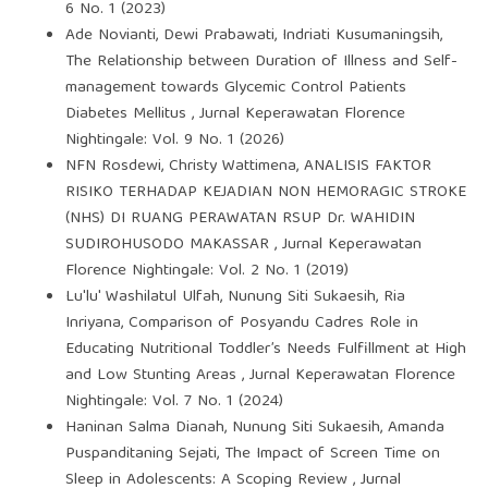
6 No. 1 (2023)
Ade Novianti, Dewi Prabawati, Indriati Kusumaningsih,
The Relationship between Duration of Illness and Self-
management towards Glycemic Control Patients
Diabetes Mellitus
,
Jurnal Keperawatan Florence
Nightingale: Vol. 9 No. 1 (2026)
NFN Rosdewi, Christy Wattimena,
ANALISIS FAKTOR
RISIKO TERHADAP KEJADIAN NON HEMORAGIC STROKE
(NHS) DI RUANG PERAWATAN RSUP Dr. WAHIDIN
SUDIROHUSODO MAKASSAR
,
Jurnal Keperawatan
Florence Nightingale: Vol. 2 No. 1 (2019)
Lu'lu' Washilatul Ulfah, Nunung Siti Sukaesih, Ria
Inriyana,
Comparison of Posyandu Cadres Role in
Educating Nutritional Toddler’s Needs Fulfillment at High
and Low Stunting Areas
,
Jurnal Keperawatan Florence
Nightingale: Vol. 7 No. 1 (2024)
Haninan Salma Dianah, Nunung Siti Sukaesih, Amanda
Puspanditaning Sejati,
The Impact of Screen Time on
Sleep in Adolescents: A Scoping Review
,
Jurnal