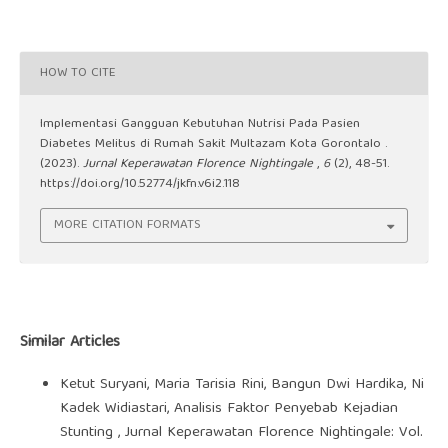
HOW TO CITE
Implementasi Gangguan Kebutuhan Nutrisi Pada Pasien
Diabetes Melitus di Rumah Sakit Multazam Kota Gorontalo .
(2023).
Jurnal Keperawatan Florence Nightingale
,
6
(2), 48-51.
https://doi.org/10.52774/jkfn.v6i2.118
MORE CITATION FORMATS
Similar Articles
Ketut Suryani, Maria Tarisia Rini, Bangun Dwi Hardika, Ni
Kadek Widiastari,
Analisis Faktor Penyebab Kejadian
Stunting
,
Jurnal Keperawatan Florence Nightingale: Vol.