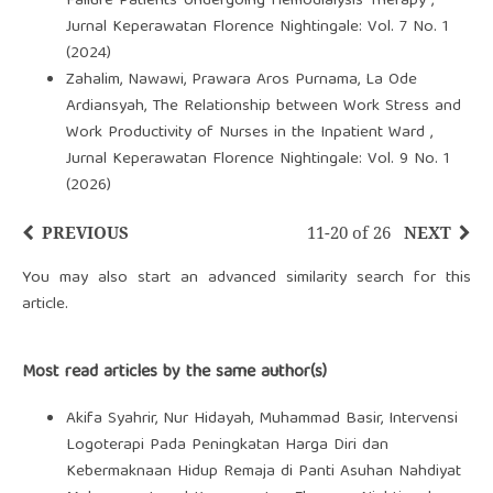
Failure Patients Undergoing Hemodialysis Therapy
,
Jurnal Keperawatan Florence Nightingale: Vol. 7 No. 1
(2024)
Zahalim, Nawawi, Prawara Aros Purnama, La Ode
Ardiansyah,
The Relationship between Work Stress and
Work Productivity of Nurses in the Inpatient Ward
,
Jurnal Keperawatan Florence Nightingale: Vol. 9 No. 1
(2026)
PREVIOUS
11-20 of 26
NEXT
You may also
start an advanced similarity search
for this
article.
Most read articles by the same author(s)
Akifa Syahrir, Nur Hidayah, Muhammad Basir,
Intervensi
Logoterapi Pada Peningkatan Harga Diri dan
Kebermaknaan Hidup Remaja di Panti Asuhan Nahdiyat