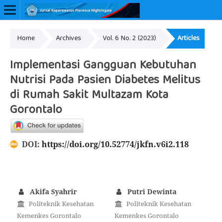
Home
Archives
Vol. 6 No. 2 (2023)
Articles
Online ISSN: 2657-0548
Implementasi Gangguan Kebutuhan
Nutrisi Pada Pasien Diabetes Melitus
di Rumah Sakit Multazam Kota
Gorontalo
DOI:
https://doi.org/10.52774/jkfn.v6i2.118
Akifa Syahrir
Putri Dewinta
Politeknik Kesehatan
Politeknik Kesehatan
Kemenkes Gorontalo
Kemenkes Gorontalo