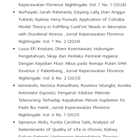
Keperawatan Florence Nightingale: Vol. 7 No. 1 (2024)
Nurhayati, Sarah Rahmania, Dayang Laily, Dian Anggur
Yulianti, Nyimas Heny Purwati,
Application of Colcaba
Model Theory in Fulfilling Comfort Needs in Neonates
with Duodenal Atresia
,
Jurnal Keperawatan Florence
Nightingale: Vol. 7 No. 2 (2024)
Lusia Efi Kristiani, Dheni Koerniawan,
Hubungan
Pengetahuan, Sikap dan Perilaku Perineal Hygiene
Dengan Kejadian Fluor Albus pada Remaja Puteri SMA
Xaverius 2 Palembang
,
Jurnal Keperawatan Florence
Nightingale: Vol. 6 No. 2 (2023)
Wirmando, Nurnisa Ramadhani, Rosmina Situngkir, Aurelia
Antonieta Exposto,
Pengaruh Edukasi Metode
Telenursing Terhadap Kepatuhan Minum Suplemen Fe
Pada Ibu Hamil
,
Jurnal Keperawatan Florence
Nightingale: Vol. 4 No. 1 (2021)
Siprianus Abdu, Yunita Carolina Satti,
Analysis of
Determinants of Quality of Life in Chronic Kidney