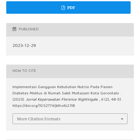
PDF
PUBLISHED
2023-12-29
HOW TO CITE
Implementasi Gangguan Kebutuhan Nutrisi Pada Pasien
Diabetes Melitus di Rumah Sakit Multazam Kota Gorontalo .
(2023).
Jurnal Keperawatan Florence Nightingale
,
6
(2), 48-51.
https://doi.org/10.52774/jkfn.v6i2.118
More Citation Formats